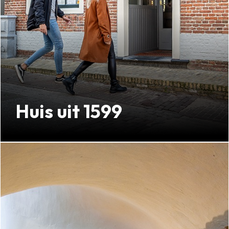
Huis uit 1599
Eén van de oudste huizen van Texel
Kijk verder