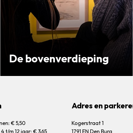
De bovenverdieping
Texelse schilderijen van begin 20e eeuw
Kijk verder
n
Adres en parkere
en: € 5,50
Kogerstraat 1
4 t/m 12 jaar: € 3,65
1791 EN Den Burg