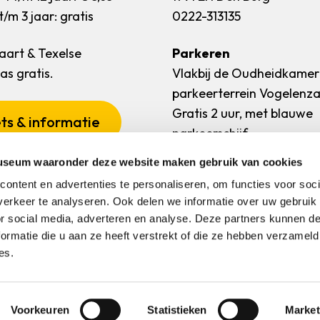
/m 3 jaar: gratis
0222-313135
art & Texelse
Parkeren
s gratis.
Vlakbij de Oudheidkamer
parkeerterrein Vogelenz
Gratis 2 uur, met blauwe
ts & informatie
parkeerschijf.
useum waaronder deze website maken gebruik van cookies
ontent en advertenties te personaliseren, om functies voor soci
erkeer te analyseren. Ook delen we informatie over uw gebruik
or social media, adverteren en analyse. Deze partners kunnen 
ormatie die u aan ze heeft verstrekt of die ze hebben verzameld
es.
Ecomare
Museum Kaap Skil
Vuurtoren Texel
Oudheidkam
Voorkeuren
Statistieken
Market