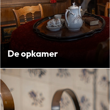
De opkamer
De kamer met de mooiste spulletjes
Kijk verder