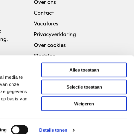
Over ons
Contact
Vacatures
:
Privacyverklaring
ang.
Over cookies
Klachten
Alles toestaan
al media te
 van onze
Selectie toestaan
deze gegevens
 op basis van
Weigeren
er Texel
ing
Details tonen