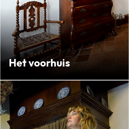
Het voorhuis
De entree van het museum
Kijk verder