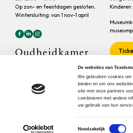
Op zon- en feestdagen gesloten.
Kinderen t
Wintersluiting: van 1 nov-1 april
Museumka
museumpa
Ticke
De websites van Texelsm
We gebruiken cookies om c
bieden en om ons websitev
site met onze partners vo
combineren met andere inf
uw gebruik van hun servic
© 2026
oudheidkamertexel.nl
Webdesign:
Raadhuis.com
Toestemmingsselectie
Noodzakelijk