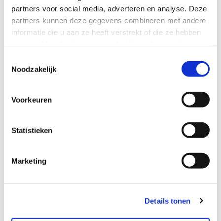
partners voor social media, adverteren en analyse. Deze
partners kunnen deze gegevens combineren met andere
informatie die u aan ze heeft verstrekt of die ze hebben
verzameld op basis van uw gebruik van hun services.
Toestemmingsselectie
Noodzakelijk
Voorkeuren
Statistieken
Marketing
Toegankelijkheid
De Oudheidkamer is een historisch woonhuis uit 1599.
Details tonen
Hierdoor is het museum helaas slecht toegankelijk voor