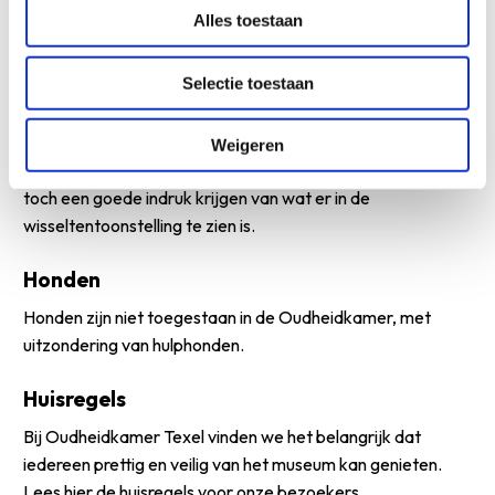
mensen die niet goed ter been zijn. Met een rolstoel of
Alles toestaan
scootmobiel het museum bezoeken is niet mogelijk, met
een rollator alleen als drempels en kleine opstapjes geen
Selectie toestaan
probleem zijn. De bovenverdieping is uitsluitend via een
smalle, steile trap te bereiken. Voor wie hem niet op durft,
ligt beneden een boekje met foto’s van de tentoonstelling
Weigeren
en de bijbehorende teksten. Zo kun je beneden blijven en
toch een goede indruk krijgen van wat er in de
wisseltentoonstelling te zien is.
Honden
Honden zijn niet toegestaan in de Oudheidkamer, met
uitzondering van hulphonden.
Huisregels
Bij Oudheidkamer Texel vinden we het belangrijk dat
iedereen prettig en veilig van het museum kan genieten.
Lees
hier de huisregels
voor onze bezoekers.