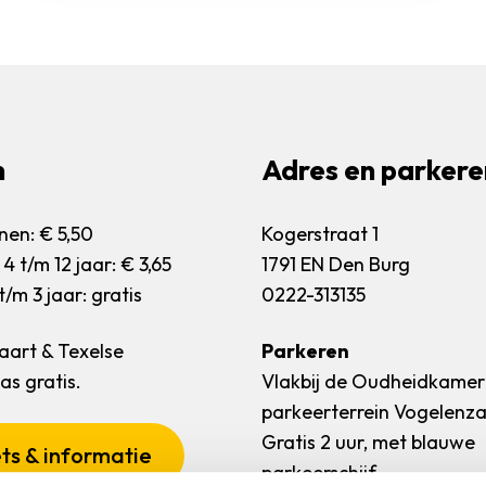
n
Adres en parkere
en: € 5,50
Kogerstraat 1
4 t/m 12 jaar: € 3,65
1791 EN Den Burg
/m 3 jaar: gratis
0222-313135
art & Texelse
Parkeren
s gratis.
Vlakbij de Oudheidkamer
parkeerterrein Vogelenz
Gratis 2 uur, met blauwe
ts & informatie
parkeerschijf.