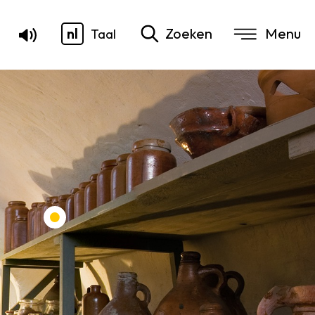
nl
Zoeken
Taal