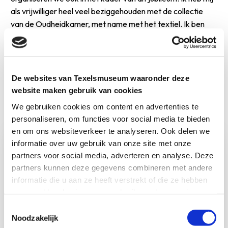
als vrijwilliger heel veel beziggehouden met de collectie
van de Oudheidkamer, met name met het textiel. Ik ben
ontzettend benieuwd wat we te zien krijgen op 21
september. En welke verhalen erbij worden verteld. Kom
vooral kijken en luisteren!
De websites van Texelsmuseum waaronder deze
website maken gebruik van cookies
Meer weten?
We gebruiken cookies om content en advertenties te
personaliseren, om functies voor social media te bieden
en om ons websiteverkeer te analyseren. Ook delen we
informatie over uw gebruik van onze site met onze
partners voor social media, adverteren en analyse. Deze
partners kunnen deze gegevens combineren met andere
informatie die u aan ze heeft verstrekt of die ze hebben
verzameld op basis van uw gebruik van hun services.
Toestemmingsselectie
Noodzakelijk